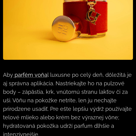
Aby
parfém voňa
l luxusne po celý deň, dôležitá je
aj správna aplikácia. Nastriekajte ho na pulzové
body – zápästia, krk, vnútornú stranu lakťov či za
uši. Vôňu na pokožke netrite, len ju nechajte
prirodzene usadiť. Pre ešte lepšiu výdrž používajte
telové mlieko alebo krém bez výraznej vône;
hydratovaná pokožka udrží parfum dlhšie a
intenzívnejšie.