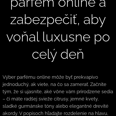
parfém online a
zabezpečiť, aby
voňal luxusne po
celý deň
Výber parfému online môže byť prekvapivo
jednoduchý, ak viete, na čo sa zamerať. Začnite
tým, že si ujasníte, aké vône vám prirodzene sedia
– či máte radšej svieže citrusy, jemné kvety,
sladké gurmánske tóny alebo elegantné drevité
akordy. V popisoch hľadajte rozdelenie na hlavu,